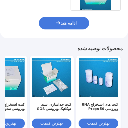
ادامه هید
محصولات توصیه شده
کیت های استخراج RNA
کیت جداسازی اسید
کیت اس
ویروسی 50 Preps
نوکلئیک ویروسی SGS
ویروسی ستون 
بهترین قیمت
بهترین قیمت
بهترین ق