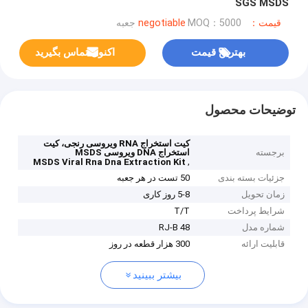
SGS MSDS
قیمت：negotiable
MOQ：5000 جعبه
بهترین قیمت
اکنون تماس بگیرید
توضیحات محصول
کیت استخراج RNA ویروسی رنجی، کیت
برجسته
استخراج DNA ویروسی MSDS
,
MSDS Viral Rna Dna Extraction Kit
جزئیات بسته بندی
50 تست در هر جعبه
زمان تحویل
5-8 روز کاری
شرایط پرداخت
T/T
شماره مدل
RJ-B 48
قابلیت ارائه
300 هزار قطعه در روز
بیشتر ببینید