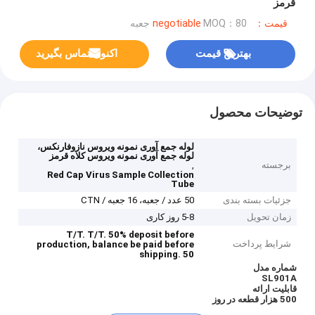
قرمز
قیمت：negotiable
MOQ：80 جعبه
بهترین قیمت
اکنون تماس بگیرید
توضیحات محصول
لوله جمع آوری نمونه ویروس نازوفارنکس،
لوله جمع آوری نمونه ویروس کلاه قرمز
برجسته
,
Red Cap Virus Sample Collection
Tube
جزئیات بسته بندی
50 عدد / جعبه، 16 جعبه / CTN
زمان تحویل
5-8 روز کاری
T/T.
T/T.
50% deposit before
شرایط پرداخت
production, balance be paid before
shipping.
50
شماره مدل
SL901A
قابلیت ارائه
500 هزار قطعه در روز