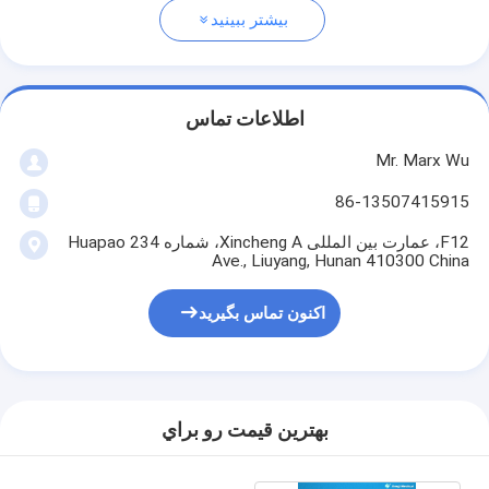
بیشتر ببینید
اطلاعات تماس
Mr. Marx Wu
86-13507415915
F12، عمارت بین المللی Xincheng A، شماره 234 Huapao
Ave., Liuyang, Hunan 410300 China
اکنون تماس بگیرید
بهترين قيمت رو براي