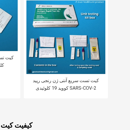
کیت تس
کلو
کیت تست سریع آنتی ژن رنجی رپید
SARS-COV-2 کووید 19 کلوئیدی
طلایی
کیفیت کیت تس