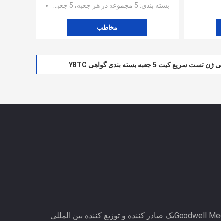
بسته بندی
: 5 مجموعه در هر جعبه، 5 جعبه در هر جعبه بزرگ
مخاطب
ن OEM ODM گواهینامه CE SGS YBTC
مگنوس بین المللی محدود-Goodwell Medicalیک صادر کننده و توزیع کننده بین المللی