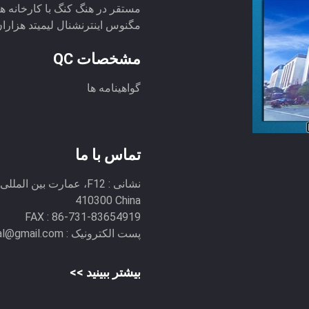
مگنوس اینترنشنال لیمیتد هزاران کا
مشخصات QC
گواهینامه ها
تماس با ما
نشانی :
410300 China
FAX :
86-731-83654919
پست الکترونیک :
al@gmail.com
بیشتر ببینید >>