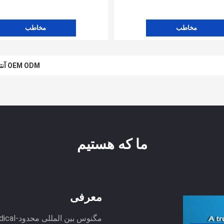
مخاطب
مخاطب
OEM ODM آنتی ژن تست سریع کیت 5 جعبه بسته بندی گواهی YBTC
کیت تست آنتی ژن بزاق ایم
ما که هستیم
معرفی