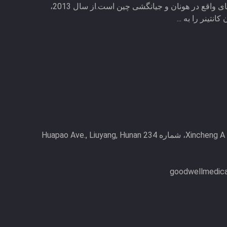
مستقر در هنگ کنگ با کارخانه های واقع در هونان و جیانگشی چین است.از سال 2013،
نتینر را به ...
F12، عمارت بین المللی Xincheng A، شماره 234 Huapao Ave., Liuyang, Hunan
goodwellmedic