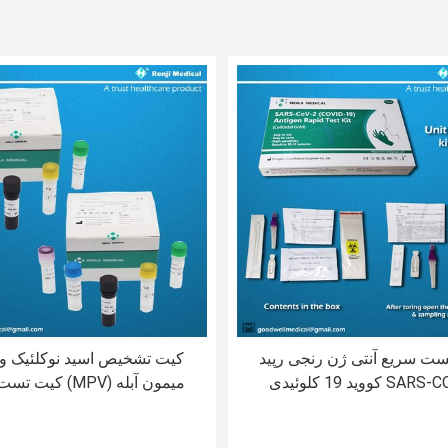
ت سریع آنتی ژن رنجی رپید
کیت تشخیص اسید نوکلئیک 
SARS-COV-2 کووید 19 کلوئیدی
میمون آبله (MPV) کی
طلایی
خانگی کیت Real Time PCR