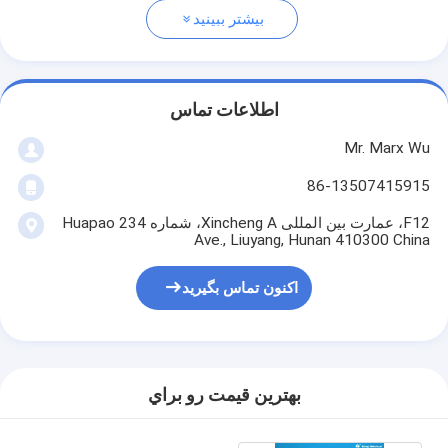
بیشتر ببینید
اطلاعات تماس
Mr. Marx Wu
86-13507415915
F12، عمارت بین المللی Xincheng A، شماره 234 Huapao
Ave., Liuyang, Hunan 410300 China
اکنون تماس بگیرید
بهترين قيمت رو براي