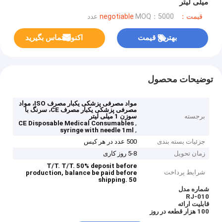
میلی لیتر
قیمت：negotiable
MOQ：5000 عدد
بهترین قیمت
اکنون تماس بگیرید
توضیحات محصول
مواد مصرفی پزشکی یکبار مصرف ISO، مواد
مصرفی پزشکی یکبار مصرف CE، سرنگ با
برجسته
سوزن 1 میلی لیتر
,
CE Disposable Medical Consumables
,
syringe with needle 1ml
جزئیات بسته بندی
500 عدد در هر کیس
زمان تحویل
5-8 روز کاری
T/T.
T/T.
50% deposit before
شرایط پرداخت
production, balance be paid before
shipping.
50
شماره مدل
RJ-010
قابلیت ارائه
100 هزار قطعه در روز