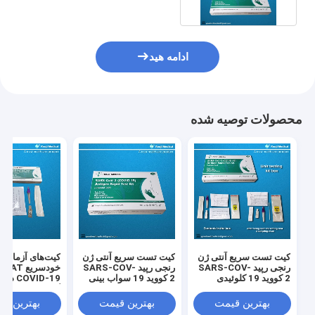
ادامه هید
محصولات توصیه شده
کیت تست سریع آنتی ژن
کیت تست سریع آنتی ژن
کیت‌های آزمایش 
رنجی رپید SARS-COV-
رنجی رپید SARS-COV-
خودس
2 کووید 19 کلوئیدی
2 کووید 19 سواب بینی
COVID-19 د
طلایی
طلایی کلوئیدی
گواهینامه CE SGS
بهترین قیمت
بهترین قیمت
بهترین ق