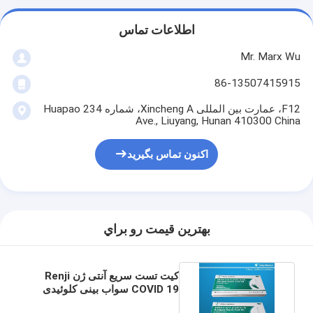
اطلاعات تماس
Mr. Marx Wu
86-13507415915
F12، عمارت بین المللی Xincheng A، شماره 234 Huapao
Ave., Liuyang, Hunan 410300 China
اکنون تماس بگیرید
بهترين قيمت رو براي
کیت تست سریع آنتی ژن Renji
COVID 19 سواب بینی کلوئیدی
طلایی 10 - 15 دقیقه