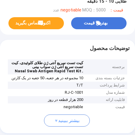
طلایی 10 - 15 دقیقه
قیمت：negotiable
MOQ：5000 عدد
بهترین قیمت
اکنون تماس بگیرید
توضیحات محصول
کیت تست سریع آنتی ژن طلای کلوئیدی، کیت
برجسته
تست سریع آنتی ژن سواب بینی
,
Nasal Swab Antigen Rapid Test Kit
جزئیات بسته بندی
10 مجموعه در هر جعبه، 50 جعبه در یک کارتن
شرایط پرداخت
T/T
شماره مدل
RJ-C-1001
قابلیت ارائه
200 هزار قطعه در روز
قیمت
negotiable
بیشتر ببینید