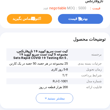
نازوفارنکس
قیمت：negotiable
MOQ：5000 عدد
بهترین قیمت
اکنون تماس بگیرید
توضیحات محصول
کیت تست سریع کووید 19 نازوفارنکس،
برجسته
مجموعه 5 کیت تست سریع کووید 19
,
5 Sets Rapid COVID 19 Testing Kit
جزئیات بسته بندی
25 مجموعه در هر جعبه، 50 جعبه در یک کارتن
زمان تحویل
5-8 روز کاری
شرایط پرداخت
T/T
شماره مدل
RJ-C-1001
قابلیت ارائه
200 هزار قطعه در روز
بیشتر ببینید