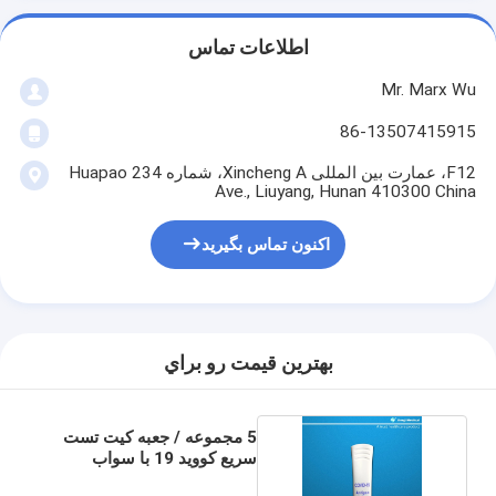
اطلاعات تماس
Mr. Marx Wu
86-13507415915
F12، عمارت بین المللی Xincheng A، شماره 234 Huapao
Ave., Liuyang, Hunan 410300 China
اکنون تماس بگیرید
بهترين قيمت رو براي
5 مجموعه / جعبه کیت تست
سریع کووید 19 با سواب
نازوفارنکس