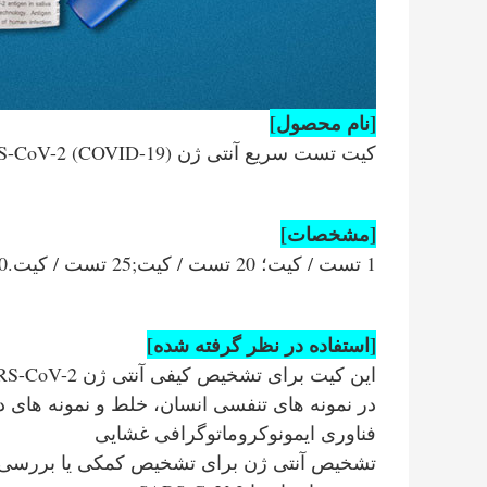
[نام محصول]
کیت تست سریع آنتی ژن SARS-CoV-2 (COVID-19) (طلای کلوئیدی)
[مشخصات]
1 تست / کیت؛ 20 تست / کیت;25 تست / کیت.50 تست / کیت.
[استفاده در نظر گرفته شده]
این کیت برای تشخیص کیفی آنتی ژن SARS-CoV-2 در نظر گرفته شده است
در نمونه های تنفسی انسان، خلط و نمونه های د
فناوری ایمونوکروماتوگرافی غشایی
تشخیص آنتی ژن برای تشخیص کمکی یا بررسی ا