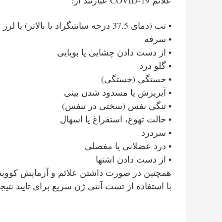
علائم COVID-19 عبارتند از:
•
تب (دمای 37.5 درجه سانتیگراد یا بالاتر) یا لرز
•
سرفه
•
از دست دادن چشایی یا بویایی
•
گلو درد
•
خستگی (خستگی)
•
آبریزش یا مسدود شدن بینی
•
تنگی نفس (سختی در تنفس)
•
حالت تهوع، استفراغ یا اسهال
•
سردرد
•
درد عضلانی یا مفصلی
•
از دست دادن اشتها
همچنین در صورت داشتن علائم و آزمایش کووید-19، باید آزمایش PCR انجام ده
با استفاده از تست آنتی ژن سریع برای تایید نت