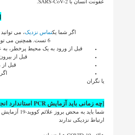
عفونت انسان با SARS-CoV-2.
[
اگر شما یک
تماس نزدیک
، می توانید
6 تست.
همچنین می توان
قبل از ورود به یک محیط پرخطر، به ع
قبل از بیرو
قبل از 
اگر
یا نگران
[
چه زمانی باید آزمایش PCR استاندارد انجام دهم؟
شما باید به محض بروز علائم کووید-19 آزمایش PCR را انجام دهید
ارتباط نزدیکی ندارند