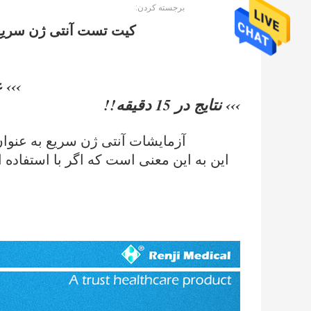
برجسته کردن:
کیت تست آنتی ژن سریع - از
››› 
››› نتایج در 15 دقیقه!!
آزمایشات آنتی ژن سریع به عنوان آزمایشی برا
این به این معنی است که اگر با استفاده