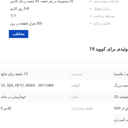
جزئیات بسته بندی:
25 مجموعه در هر جعبه، 50 جعبه در یک کارتن
زمان تحویل:
5-8 روز کاری
شرایط پرداخت:
T/T
قابلیت ارائه:
200 هزار قطعه در روز
مخاطب
دی برای کووید 19
/ پلاسما
سرعت:
15 دقیقه برای نتایج
گواهی:
CE, SGS, YBTC, MSDS，ISO13485
امه CE
حالت:
خودآزمایی در خانه
 از 99%
طبقه بندی ابزار:
کلاس II
آنتی ژن