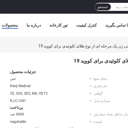
جستجو
ا تماس بگیرید
کنترل کیفیت
تور کارخانه
درباره ما
محصولات
ژن یک مرحله ای از نوع طلای کلوئیدی برای کووید 19
کلوئیدی برای کووید 19
جزئیات محصول:
محل منبع:
چین
نام تجاری:
Renji Medical
گواهی:
CE, SGS, SDS, MA, YBTC
شماره مدل:
RJ-C-1001
پرداخت:
دار حداقل تعداد سفارش:
5000 عدد
قیمت:
negotiable